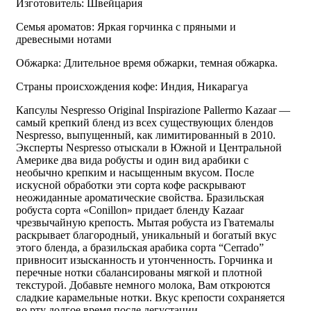
Изготовитель: Швейцария
Семья ароматов: Яркая горчинка с пряными и
древесными нотами
Обжарка: Длительное время обжарки, темная обжарка.
Страны происхождения кофе: Индия, Никарагуа
Капсулы Nespresso Original Inspirazione Pallermo Kazaar —
самый крепкий бленд из всех существующих блендов
Nespresso, выпущенный, как лимитированный в 2010.
Эксперты Nespresso отыскали в Южной и Центральной
Америке два вида робусты и один вид арабики с
необычно крепким и насыщенным вкусом. После
искусной обработки эти сорта кофе раскрывают
неожиданные ароматические свойства. Бразильская
робуста сорта «Conillon» придает бленду Kazaar
чрезвычайную крепость. Мытая робуста из Гватемалы
раскрывает благородный, уникальный и богатый вкус
этого бленда, а бразильская арабика сорта “Cerrado”
привносит изысканность и утонченность. Горчинка и
перечные нотки сбалансированы мягкой и плотной
текстурой. Добавьте немного молока, Вам откроются
сладкие карамельные нотки. Вкус крепости сохраняется
во рту долгое время после дегустации.