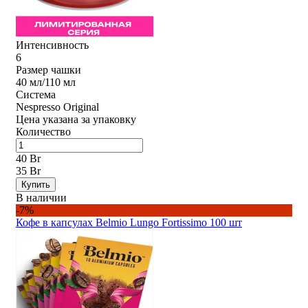
Интенсивность
6
Размер чашки
40 мл/110 мл
Система
Nespresso Original
Цена указана за упаковку
Количество
40 Br
35 Br
Купить
В наличии
-7%
Кофе в капсулах Belmio Lungo Fortissimo 100 шт