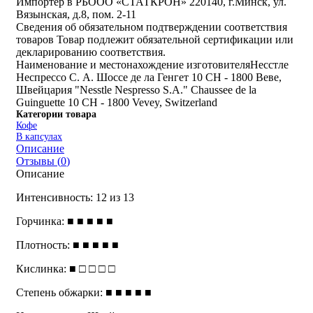
Импортер в РБ
ООО «СТАТКРОН» 220140, г.Минск, ул.
Вязынская, д.8, пом. 2-11
Сведения об обязательном подтверждении соответствия
товаров
Товар подлежит обязательной сертификации или
декларированию соответствия.
Наименование и местонахождение изготовителя
Несстле
Неспрессо С. А. Шоссе де ла Генгет 10 CH - 1800 Веве,
Швейцария "Nesstle Nespresso S.A." Chaussee de la
Guinguette 10 CH - 1800 Vevey, Switzerland
Категории товара
Кофе
В капсулах
Описание
Отзывы (
0
)
Описание
Интенсивность: 12 из 13
Горчинка: ■ ■ ■ ■ ■
Плотность: ■ ■ ■ ■ ■
Кислинка: ■ □ □ □ □
Степень обжарки: ■ ■ ■ ■ ■