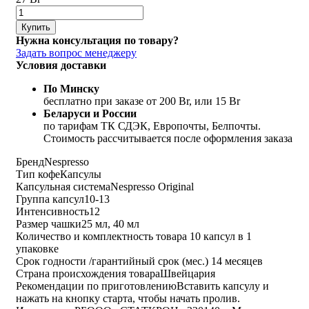
Купить
Нужна консультация по товару?
Задать вопрос менеджеру
Условия доставки
По Минску
бесплатно при заказе от 200 Br, или 15 Br
Беларуси и России
по тарифам ТК СДЭК, Европочты, Белпочты.
Стоимость рассчитывается после оформления заказа
Бренд
Nespresso
Тип кофе
Капсулы
Капсульная система
Nespresso Original
Группа капсул
10-13
Интенсивность
12
Размер чашки
25 мл, 40 мл
Количество и комплектность товара
10 капсул в 1
упаковке
Срок годности /гарантийный срок (мес.)
14 месяцев
Страна происхождения товара
Швейцария
Рекомендации по приготовлению
Вставить капсулу и
нажать на кнопку старта, чтобы начать пролив.