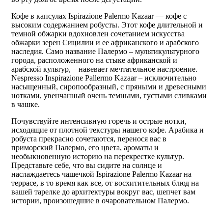
Кофе в капсулах Ispirazione Palermo Kazaar — кофе с
высоким содержанием робусты. Этот кофе длительной и
темной обжарки вдохновлен сочетанием искусства
обжарки зерен Сицилии и ее африканского и арабского
наследия. Само название Палермо – мультикультурного
города, расположенного на стыке африканской и
арабской культур, – навевает мечтательное настроение.
Nespresso Inspirazione Pallermo Kazaar – исключительно
насыщенный, сиропообразный, с пряными и древесными
нотками, увенчанный очень темными, густыми сливками
в чашке.
Почувствуйте интенсивную горечь и острые нотки,
исходящие от плотной текстуры нашего кофе. Арабика и
робуста прекрасно сочетаются, перенося вас в
приморский Палермо, его цвета, ароматы и
необыкновенную историю на перекрестке культур.
Представьте себе, что вы сидите на солнце и
наслаждаетесь чашечкой Ispirazione Palermo Kazaar на
террасе, в то время как все, от восхитительных блюд на
вашей тарелке до архитектуры вокруг вас, шепчет вам
истории, произошедшие в очаровательном Палермо.