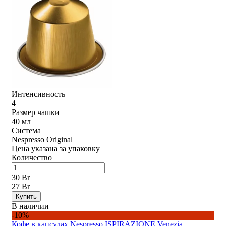
Интенсивность
4
Размер чашки
40 мл
Система
Nespresso Original
Цена указана за упаковку
Количество
30 Br
27 Br
Купить
В наличии
-10%
Кофе в капсулах Nespresso ISPIRAZIONE Venezia