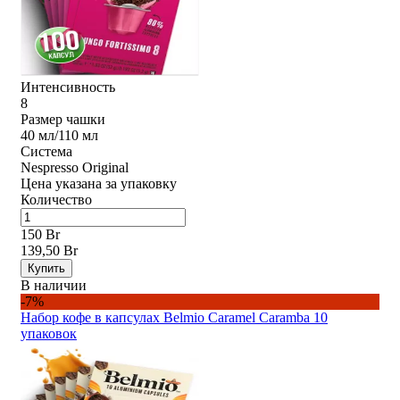
Интенсивность
8
Размер чашки
40 мл/110 мл
Система
Nespresso Original
Цена указана за упаковку
Количество
150 Br
139,50 Br
Купить
В наличии
-7%
Набор кофе в капсулах Belmio Caramel Caramba 10
упаковок