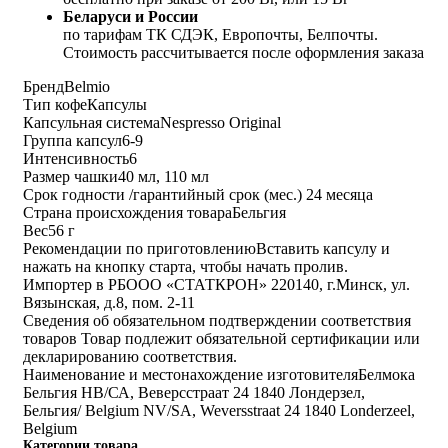
Беларуси и России
по тарифам ТК СДЭК, Европочты, Белпочты.
Стоимость рассчитывается после оформления заказа
Бренд
Belmio
Тип кофе
Капсулы
Капсульная система
Nespresso Original
Группа капсул
6-9
Интенсивность
6
Размер чашки
40 мл, 110 мл
Срок годности /гарантийный срок (мес.)
24 месяца
Страна происхождения товара
Бельгия
Вес
56 г
Рекомендации по приготовлению
Вставить капсулу и
нажать на кнопку старта, чтобы начать пролив.
Импортер в РБ
ООО «СТАТКРОН» 220140, г.Минск, ул.
Вязынская, д.8, пом. 2-11
Сведения об обязательном подтверждении соответствия
товаров
Товар подлежит обязательной сертификации или
декларированию соответствия.
Наименование и местонахождение изготовителя
Белмока
Бельгия НВ/СА, Веверсстраат 24 1840 Лондерзел,
Бельгия/ Belgium NV/SA, Weversstraat 24 1840 Londerzeel,
Belgium
Категории товара