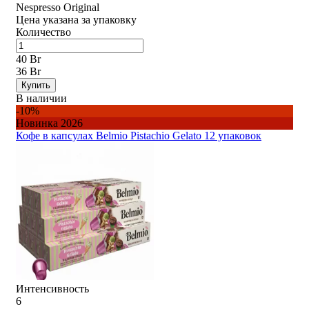
Nespresso Original
Цена указана за упаковку
Количество
40 Br
36 Br
Купить
В наличии
-10%
Новинка 2026
Кофе в капсулах Belmio Pistachio Gelato 12 упаковок
Интенсивность
6