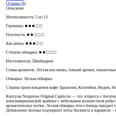
Отзывы (
0
)
Описание
Интенсивность: 5 из 13
Горчинка: ■ ■ ■ □ □
Плотность: ■ ■ □ □ □
Кислинка: ■ ■ ■ □ □
Степень обжарки: ■ ■ □ □ □
Изготовитель: Швейцария
Семья ароматов: Легкая кислинка, тонкий аромат, пикантные
Обжарка: Легкая обжарка.
Страны происхождения кофе: Бразилия, Колумбия, Индия, Н
Капсулы Nespresso Original Capriccio — это эспрессо с бог
южноамериканской арабики с небольшим количеством робуст
ароматические нотки. Легкая обжарка этого бленда придает 
Добавление молока подчеркнет ноты бисквита и карамели – он