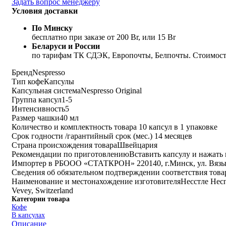
Задать вопрос менеджеру
Условия доставки
По Минску
бесплатно при заказе от 200 Br, или 15 Br
Беларуси и России
по тарифам ТК СДЭК, Европочты, Белпочты. Стоимость
Бренд
Nespresso
Тип кофе
Капсулы
Капсульная система
Nespresso Original
Группа капсул
1-5
Интенсивность
5
Размер чашки
40 мл
Количество и комплектность товара
10 капсул в 1 упаковке
Срок годности /гарантийный срок (мес.)
14 месяцев
Страна происхождения товара
Швейцария
Рекомендации по приготовлению
Вставить капсулу и нажать 
Импортер в РБ
ООО «СТАТКРОН» 220140, г.Минск, ул. Вязынс
Сведения об обязательном подтверждении соответствия тов
Наименование и местонахождение изготовителя
Несстле Несп
Vevey, Switzerland
Категории товара
Кофе
В капсулах
Описание