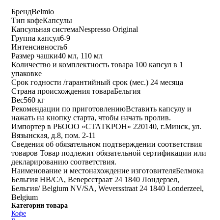
Бренд
Belmio
Тип кофе
Капсулы
Капсульная система
Nespresso Original
Группа капсул
6-9
Интенсивность
6
Размер чашки
40 мл, 110 мл
Количество и комплектность товара
100 капсул в 1
упаковке
Срок годности /гарантийный срок (мес.)
24 месяца
Страна происхождения товара
Бельгия
Вес
560 кг
Рекомендации по приготовлению
Вставить капсулу и
нажать на кнопку старта, чтобы начать пролив.
Импортер в РБ
ООО «СТАТКРОН» 220140, г.Минск, ул.
Вязынская, д.8, пом. 2-11
Сведения об обязательном подтверждении соответствия
товаров
Товар подлежит обязательной сертификации или
декларированию соответствия.
Наименование и местонахождение изготовителя
Белмока
Бельгия НВ/СА, Веверсстраат 24 1840 Лондерзел,
Бельгия/ Belgium NV/SA, Weversstraat 24 1840 Londerzeel,
Belgium
Категории товара
Кофе