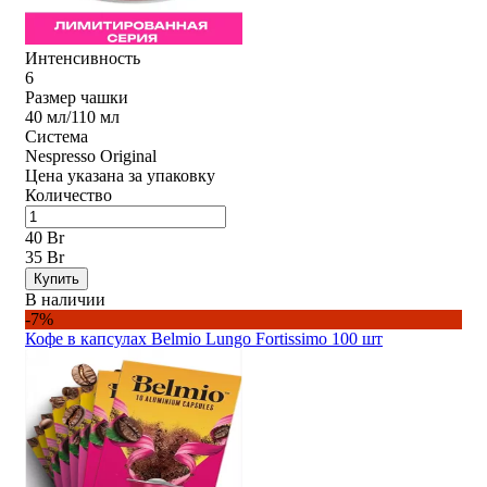
Интенсивность
6
Размер чашки
40 мл/110 мл
Система
Nespresso Original
Цена указана за упаковку
Количество
40 Br
35 Br
Купить
В наличии
-7%
Кофе в капсулах Belmio Lungo Fortissimo 100 шт