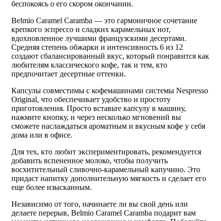
беспокоясь о его скором окончании.
Belmio Caramel Caramba — это гармоничное сочетание
крепкого эспрессо и сладких карамельных нот,
вдохновленное лучшими французскими десертами.
Средняя степень обжарки и интенсивность 6 из 12
создают сбалансированный вкус, который понравится как
любителям классического кофе, так и тем, кто
предпочитает десертные оттенки.
Капсулы совместимы с кофемашинами системы Nespresso
Original, что обеспечивает удобство и простоту
приготовления. Просто вставьте капсулу в машину,
нажмите кнопку, и через несколько мгновений вы
сможете наслаждаться ароматным и вкусным кофе у себя
дома или в офисе.
Для тех, кто любит экспериментировать, рекомендуется
добавить вспененное молоко, чтобы получить
восхитительный сливочно-карамельный капучино. Это
придаст напитку дополнительную мягкость и сделает его
еще более изысканным.
Независимо от того, начинаете ли вы свой день или
делаете перерыв, Belmio Caramel Caramba подарит вам