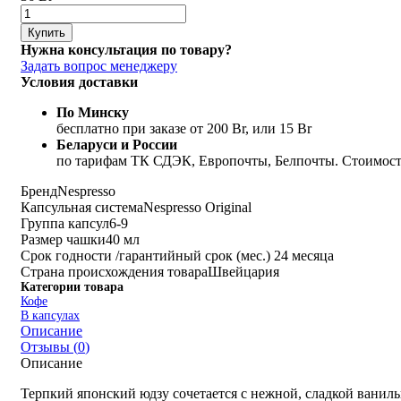
Купить
Нужна консультация по товару?
Задать вопрос менеджеру
Условия доставки
По Минску
бесплатно при заказе от 200 Br, или 15 Br
Беларуси и России
по тарифам ТК СДЭК, Европочты, Белпочты. Стоимость
Бренд
Nespresso
Капсульная система
Nespresso Original
Группа капсул
6-9
Размер чашки
40 мл
Срок годности /гарантийный срок (мес.)
24 месяца
Страна происхождения товара
Швейцария
Категории товара
Кофе
В капсулах
Описание
Отзывы (
0
)
Описание
Терпкий японский юдзу сочетается с нежной, сладкой ванил