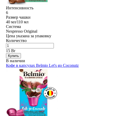
Интенсивность
6
Размер чашки
40 мл/110 мл
Система
Nespresso Original
Цена указана за упаковку
Количество
15 Br
Купить
В наличии
Кофе в капсулах Belmio Let's go Coconutz