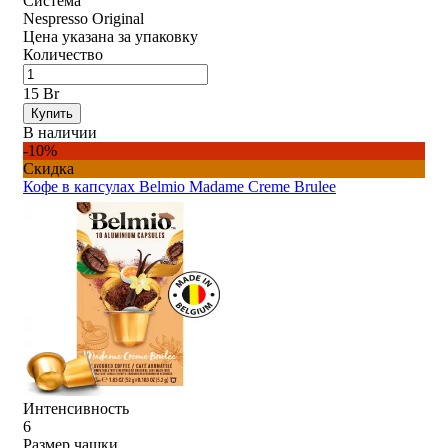
Система
Nespresso Original
Цена указана за упаковку
Количество
15 Br
Купить
В наличии
-10%
Скидка
Кофе в капсулах Belmio Madame Creme Brulee
Интенсивность
6
Размер чашки