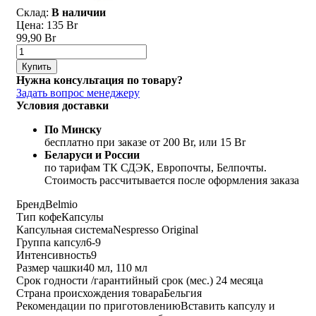
Склад:
В наличии
Цена:
135 Br
99,90 Br
Купить
Нужна консультация по товару?
Задать вопрос менеджеру
Условия доставки
По Минску
бесплатно при заказе от 200 Br, или 15 Br
Беларуси и России
по тарифам ТК СДЭК, Европочты, Белпочты.
Стоимость рассчитывается после оформления заказа
Бренд
Belmio
Тип кофе
Капсулы
Капсульная система
Nespresso Original
Группа капсул
6-9
Интенсивность
9
Размер чашки
40 мл, 110 мл
Срок годности /гарантийный срок (мес.)
24 месяца
Страна происхождения товара
Бельгия
Рекомендации по приготовлению
Вставить капсулу и