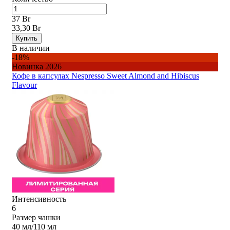
37 Br
33,30 Br
Купить
В наличии
-18%
Новинка 2026
Кофе в капсулах Nespresso Sweet Almond and Hibiscus
Flavour
Интенсивность
6
Размер чашки
40 мл/110 мл