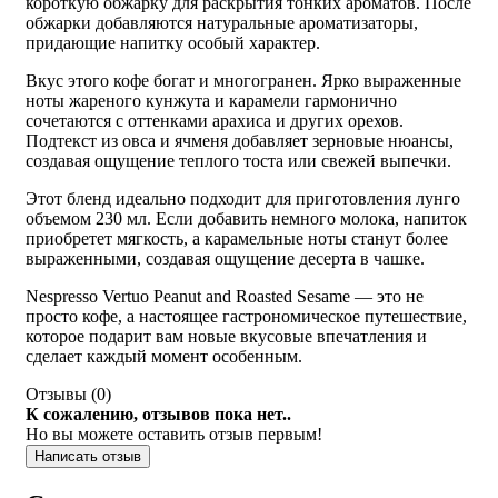
короткую обжарку для раскрытия тонких ароматов. После
обжарки добавляются натуральные ароматизаторы,
придающие напитку особый характер.
Вкус этого кофе богат и многогранен. Ярко выраженные
ноты жареного кунжута и карамели гармонично
сочетаются с оттенками арахиса и других орехов.
Подтекст из овса и ячменя добавляет зерновые нюансы,
создавая ощущение теплого тоста или свежей выпечки.
Этот бленд идеально подходит для приготовления лунго
объемом 230 мл. Если добавить немного молока, напиток
приобретет мягкость, а карамельные ноты станут более
выраженными, создавая ощущение десерта в чашке.
Nespresso Vertuo Peanut and Roasted Sesame — это не
просто кофе, а настоящее гастрономическое путешествие,
которое подарит вам новые вкусовые впечатления и
сделает каждый момент особенным.
Отзывы (
0
)
К сожалению, отзывов пока нет..
Но вы можете оставить отзыв первым!
Написать отзыв