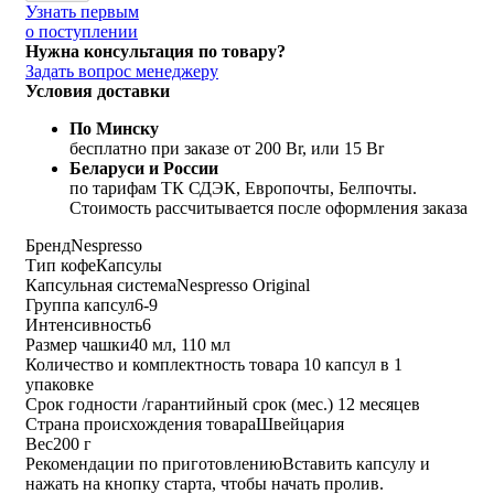
Узнать первым
о поступлении
Нужна консультация по товару?
Задать вопрос менеджеру
Условия доставки
По Минску
бесплатно при заказе от 200 Br, или 15 Br
Беларуси и России
по тарифам ТК СДЭК, Европочты, Белпочты.
Стоимость рассчитывается после оформления заказа
Бренд
Nespresso
Тип кофе
Капсулы
Капсульная система
Nespresso Original
Группа капсул
6-9
Интенсивность
6
Размер чашки
40 мл, 110 мл
Количество и комплектность товара
10 капсул в 1
упаковке
Срок годности /гарантийный срок (мес.)
12 месяцев
Страна происхождения товара
Швейцария
Вес
200 г
Рекомендации по приготовлению
Вставить капсулу и
нажать на кнопку старта, чтобы начать пролив.