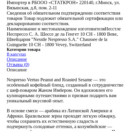
Импортер в РБ
ООО «СТАТКРОН» 220140, г.Минск, ул.
Вязынская, д.8, пом. 2-11
Сведения об обязательном подтверждении соответствия
товаров
Товар подлежит обязательной сертификации или
декларированию соответствия.
Наименование и местонахождение изготовителя
Несстле
Неспрессо С. А. Шоссе де ла Генгет 10 CH - 1800 Веве,
Швейцария "Nesstle Nespresso S.A." Chaussee de la
Guinguette 10 CH - 1800 Vevey, Switzerland
Категории товара
В капсулах
Описание
Отзывы (
0
)
Описание
Nespresso Vertuo Peanut and Roasted Sesame — это
особенный кофейный бленд, созданный в сотрудничестве
с шеф-поваром Жаном Имбером. Он вдохновлен его
кулинарными путешествиями и призван подарить вам
уникальный вкусовой опыт.
В основе смеси — арабика из Латинской Америки и
Африки. Бразильские зерна проходят легкую обжарку,
чтобы сохранить их естественную сладость и
подчеркнуть солодовые оттенки, а колумбийские —