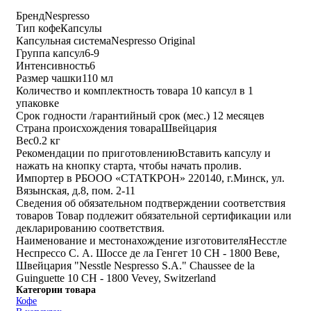
Бренд
Nespresso
Тип кофе
Капсулы
Капсульная система
Nespresso Original
Группа капсул
6-9
Интенсивность
6
Размер чашки
110 мл
Количество и комплектность товара
10 капсул в 1
упаковке
Срок годности /гарантийный срок (мес.)
12 месяцев
Страна происхождения товара
Швейцария
Вес
0.2 кг
Рекомендации по приготовлению
Вставить капсулу и
нажать на кнопку старта, чтобы начать пролив.
Импортер в РБ
ООО «СТАТКРОН» 220140, г.Минск, ул.
Вязынская, д.8, пом. 2-11
Сведения об обязательном подтверждении соответствия
товаров
Товар подлежит обязательной сертификации или
декларированию соответствия.
Наименование и местонахождение изготовителя
Несстле
Неспрессо С. А. Шоссе де ла Генгет 10 CH - 1800 Веве,
Швейцария "Nesstle Nespresso S.A." Chaussee de la
Guinguette 10 CH - 1800 Vevey, Switzerland
Категории товара
Кофе