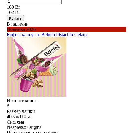
180 Br
162 Br
Купить
В наличии
Новинка 2026
Кофе в капсулах Belmio Pistachio Gelato
Интенсивность
6
Размер чашки
40 мл/110 мл
Система
Nespresso Original
Цена указана за упаковку