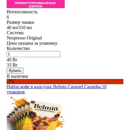
Интенсивность
6
Размер чашки
40 мл/110 мл
Система
Nespresso Original
Цена указана за упаковку
Количество
40 Br
33 Br
Купить
В наличии
-7%
Набор кофе в капсулах Belmio Caramel Caramba 10
упаковок