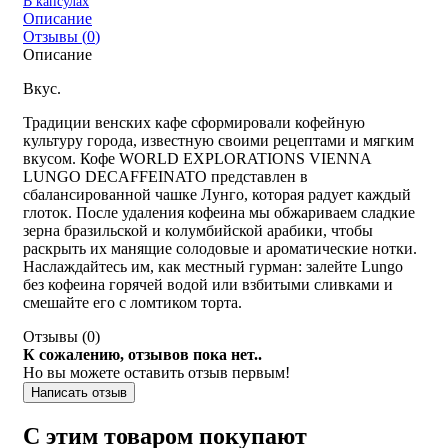
В капсулах
Описание
Отзывы (
0
)
Описание
Вкус.
Традиции венских кафе сформировали кофейную
культуру города, известную своими рецептами и мягким
вкусом. Кофе WORLD EXPLORATIONS VIENNA
LUNGO DECAFFEINATO представлен в
сбалансированной чашке Лунго, которая радует каждый
глоток. После удаления кофеина мы обжариваем сладкие
зерна бразильской и колумбийской арабики, чтобы
раскрыть их манящие солодовые и ароматические нотки.
Наслаждайтесь им, как местный гурман: залейте Lungo
без кофеина горячей водой или взбитыми сливками и
смешайте его с ломтиком торта.
Отзывы (
0
)
К сожалению, отзывов пока нет..
Но вы можете оставить отзыв первым!
Написать отзыв
С этим товаром покупают