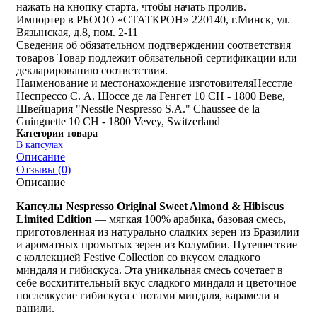
нажать на кнопку старта, чтобы начать пролив.
Импортер в РБ
ООО «СТАТКРОН» 220140, г.Минск, ул.
Вязынская, д.8, пом. 2-11
Сведения об обязательном подтверждении соответствия
товаров
Товар подлежит обязательной сертификации или
декларированию соответствия.
Наименование и местонахождение изготовителя
Несстле
Неспрессо С. А. Шоссе де ла Генгет 10 CH - 1800 Веве,
Швейцария "Nesstle Nespresso S.A." Chaussee de la
Guinguette 10 CH - 1800 Vevey, Switzerland
Категории товара
В капсулах
Описание
Отзывы (
0
)
Описание
Капсулы Nespresso Original Sweet Almond & Hibiscus
Limited Edition
— мягкая 100% арабика, базовая смесь,
приготовленная из натурально сладких зерен из Бразилии
и ароматных промытых зерен из Колумбии. Путешествие
с коллекцией Festive Collection со вкусом сладкого
миндаля и гибискуса. Эта уникальная смесь сочетает в
себе восхитительный вкус сладкого миндаля и цветочное
послевкусие гибискуса с нотами миндаля, карамели и
ванили.