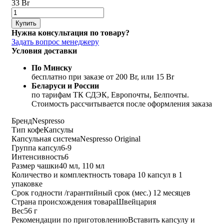
33 Br
Купить
Нужна консультация по товару?
Задать вопрос менеджеру
Условия доставки
По Минску
бесплатно при заказе от 200 Br, или 15 Br
Беларуси и России
по тарифам ТК СДЭК, Европочты, Белпочты.
Стоимость рассчитывается после оформления заказа
Бренд
Nespresso
Тип кофе
Капсулы
Капсульная система
Nespresso Original
Группа капсул
6-9
Интенсивность
6
Размер чашки
40 мл, 110 мл
Количество и комплектность товара
10 капсул в 1
упаковке
Срок годности /гарантийный срок (мес.)
12 месяцев
Страна происхождения товара
Швейцария
Вес
56 г
Рекомендации по приготовлению
Вставить капсулу и