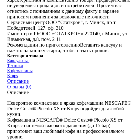
не уведомляя продавцов и потребителей. Просим вас
отнестись с пониманием к данному факту и заранее
приносим извинения за возможные неточности
Cервисный центр
ООО "Статкрон", г. Минск, пр-т
Победителей, 127, оф. 310
Импортер в РБ
ООО «СТАТКРОН» 220140, г.Минск, ул.
Вязынская, д.8, пом. 2-11
Рекомендации по приготовлению
Вставить капсулу и
нажать на кнопку старта, чтобы начать пролив.
Категории товара
Капсульные
Техника
Кофемашины
Krups
Описание
Отзывы (
0
)
Описание
Невероятно компактная и яркая кофемашина NESCAFÉ®
Dolce Gusto® Piccolo XS от Krups подойдет для любой
кухни.
Кофемашина NESCAFÉ® Dolce Gusto® Piccolo XS от
Krups с системой высокого давления (до 15 бар)
приготовит ваш любимый кофе на профессиональном
уровне.