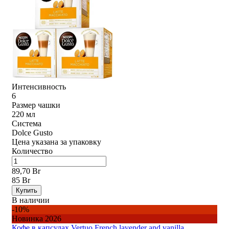
Интенсивность
6
Размер чашки
220 мл
Система
Dolce Gusto
Цена указана за упаковку
Количество
89,70 Br
85 Br
Купить
В наличии
-10%
Новинка 2026
Кофе в капсулах Vertuo French lavender and vanilla