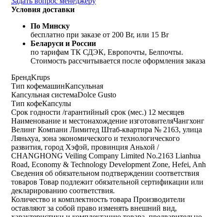
Задать вопрос менеджеру
Условия доставки
По Минску
бесплатно при заказе от 200 Br, или 15 Br
Беларуси и России
по тарифам ТК СДЭК, Европочты, Белпочты.
Стоимость рассчитывается после оформления заказа
Бренд
Krups
Тип кофемашин
Капсульная
Капсульная система
Dolce Gusto
Тип кофе
Капсулы
Срок годности /гарантийный срок (мес.)
12 месяцев
Наименование и местонахождение изготовителя
Чангхонг
Велинг Компани Лимитед Штаб-квартира № 2163, улица
Ляньхуа, зона экономического и технологического
развития, город Хэфэй, провинция Аньхой /
CHANGHONG Veiling Company Limited No.2163 Lianhua
Road, Economy & Technology Development Zone, Hefei, Anh
Сведения об обязательном подтверждении соответствия
товаров
Товар подлежит обязательной сертификации или
декларированию соответствия.
Количество и комплектность товара
Производители
оставляют за собой право изменять внешний вид,
характеристики и комплектацию товара, предварительно