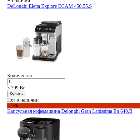
В наличии
DeLonghi Eletta Explore ECAM 450.55.S
Количество
3 799 Br
Купить
Нет в наличии
-15%
Капсульная кофемашина Delonghi Gran Lattissima En 640.B