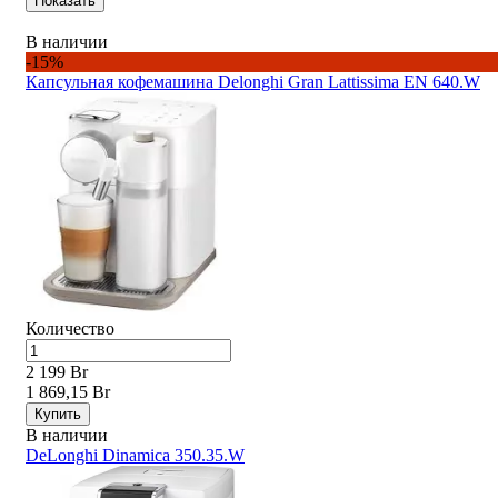
Показать
В наличии
-15%
Капсульная кофемашина Delonghi Gran Lattissima EN 640.W
Количество
2 199 Br
1 869,15 Br
Купить
В наличии
DeLonghi Dinamica 350.35.W