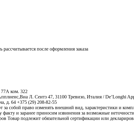
 рассчитывается после оформления заказа
77А ком. 322
лиенс,Виа Л. Сеитз 47, 31100 Тревизо, Италия / De’Longhi Appliance
, д. 64 +375 (29) 208-82-55
 за собой право изменять внешний вид, характеристики и комп
у факту и заранее приносим извинения за возможные неточност
аров
Товар подлежит обязательной сертификации или деклариров