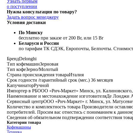
Узнать первым
о поступлении
Нужна консультация по товару?
Задать вопрос менеджеру
Условия доставки
По Минску
бесплатно при заказе от 200 Br, или 15 Br
Беларуси и России
по тарифам ТК СДЭК, Европочты, Белпочты. Стоимость
Бренд
Delonghi
Тип кофемашин
Зерновая
Тип кофе
Зерно/Молотый
Страна происхождения товара
Италия
Срок годности /гарантийный срок (мес.)
36 месяцев
Капучинатор
Ручной
Импортер в РБ
ООО «Рич-Маркет» Минск, ул. Калиновского, 
Наименование и местонахождение изготовителя
Де Лонджи Апп
Cервисный центр
ООО «Рич-Маркет» г. Минск, ул. Матусевича
Количество и комплектность товара
Производители оставляют
потребителей. Просим вас отнестись с пониманием к данном
Сведения об обязательном подтверждении соответствия тов
Категории товара
Кофемашины
Техника