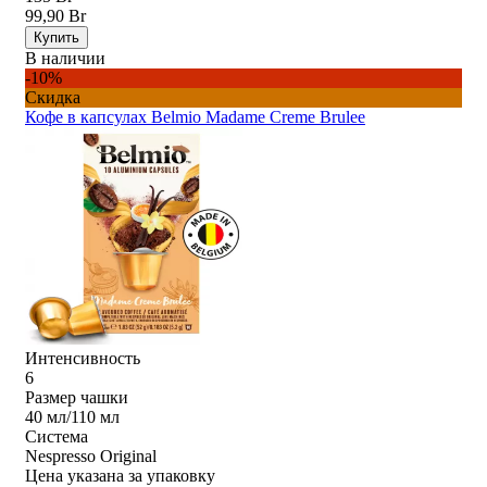
99,90 Br
Купить
В наличии
-10%
Скидка
Кофе в капсулах Belmio Madame Creme Brulee
Интенсивность
6
Размер чашки
40 мл/110 мл
Система
Nespresso Original
Цена указана за упаковку