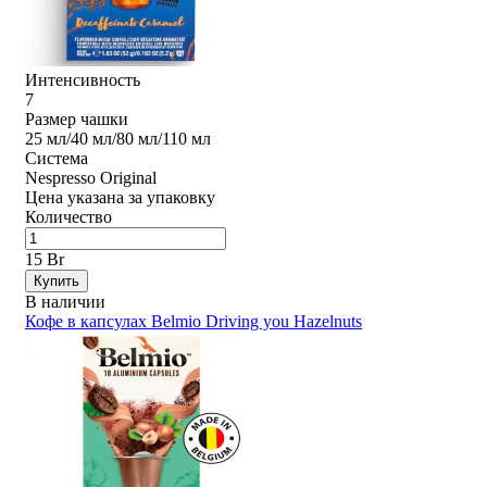
Интенсивность
7
Размер чашки
25 мл/40 мл/80 мл/110 мл
Система
Nespresso Original
Цена указана за упаковку
Количество
15 Br
Купить
В наличии
Кофе в капсулах Belmio Driving you Hazelnuts