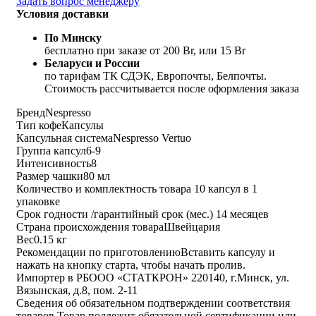
Задать вопрос менеджеру
Условия доставки
По Минску
бесплатно при заказе от 200 Br, или 15 Br
Беларуси и России
по тарифам ТК СДЭК, Европочты, Белпочты.
Стоимость рассчитывается после оформления заказа
Бренд
Nespresso
Тип кофе
Капсулы
Капсульная система
Nespresso Vertuo
Группа капсул
6-9
Интенсивность
8
Размер чашки
80 мл
Количество и комплектность товара
10 капсул в 1
упаковке
Срок годности /гарантийный срок (мес.)
14 месяцев
Страна происхождения товара
Швейцария
Вес
0.15 кг
Рекомендации по приготовлению
Вставить капсулу и
нажать на кнопку старта, чтобы начать пролив.
Импортер в РБ
ООО «СТАТКРОН» 220140, г.Минск, ул.
Вязынская, д.8, пом. 2-11
Сведения об обязательном подтверждении соответствия
товаров
Товар подлежит обязательной сертификации или