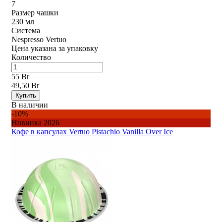
7
Размер чашки
230 мл
Система
Nespresso Vertuo
Цена указана за упаковку
Количество
55 Br
49,50 Br
Купить
В наличии
-10%
Новинка 2026
Кофе в капсулах Vertuo Pistachio Vanilla Over Ice