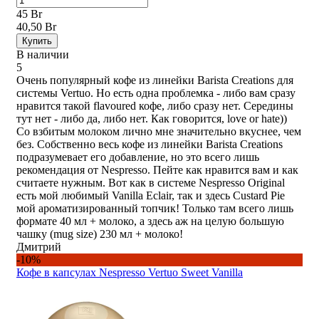
45 Br
40,50 Br
Купить
В наличии
5
Очень популярный кофе из линейки Barista Creations для
системы Vertuo. Но есть одна проблемка - либо вам сразу
нравится такой flavoured кофе, либо сразу нет. Середины
тут нет - либо да, либо нет. Как говорится, love or hate))
Со взбитым молоком лично мне значительно вкуснее, чем
без. Собственно весь кофе из линейки Barista Creations
подразумевает его добавление, но это всего лишь
рекомендация от Nespresso. Пейте как нравится вам и как
считаете нужным. Вот как в системе Nespresso Original
есть мой любимый Vanilla Eclair, так и здесь Custard Pie
мой ароматизированный топчик! Только там всего лишь
формате 40 мл + молоко, а здесь аж на целую большую
чашку (mug size) 230 мл + молоко!
Дмитрий
-10%
Кофе в капсулах Nespresso Vertuo Sweet Vanilla