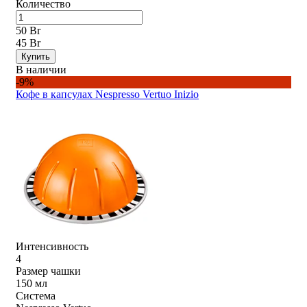
Количество
50 Br
45 Br
Купить
В наличии
-9%
Кофе в капсулах Nespresso Vertuo Inizio
Интенсивность
4
Размер чашки
150 мл
Система