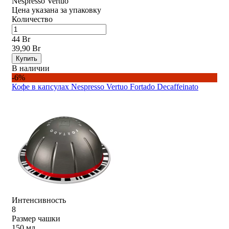
Nespresso Vertuo
Цена указана за упаковку
Количество
44 Br
39,90 Br
Купить
В наличии
-6%
Кофе в капсулах Nespresso Vertuo Fortado Decaffeinato
Интенсивность
8
Размер чашки
150 мл