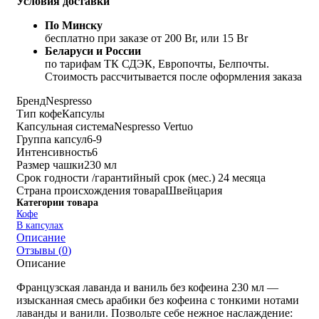
Условия доставки
По Минску
бесплатно при заказе от 200 Br, или 15 Br
Беларуси и России
по тарифам ТК СДЭК, Европочты, Белпочты.
Стоимость рассчитывается после оформления заказа
Бренд
Nespresso
Тип кофе
Капсулы
Капсульная система
Nespresso Vertuo
Группа капсул
6-9
Интенсивность
6
Размер чашки
230 мл
Срок годности /гарантийный срок (мес.)
24 месяца
Страна происхождения товара
Швейцария
Категории товара
Кофе
В капсулах
Описание
Отзывы (
0
)
Описание
Французская лаванда и ваниль без кофеина 230 мл —
изысканная смесь арабики без кофеина с тонкими нотами
лаванды и ванили. Позвольте себе нежное наслаждение: