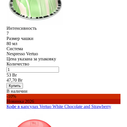
Интенсивность
7
Размер чашки
80 мл
Система
Nespresso Vertuo
Цена указана за упаковку
Количество
53 Br
47,70 Br
Купить
В наличии
-10%
Новинка 2026
Кофе в капсулах Vertuo White Chocolate and Strawberry