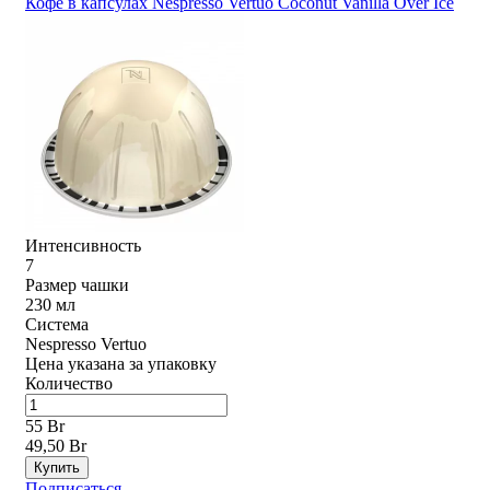
Кофе в капсулах Nespresso Vertuo Coconut Vanilla Over Ice
Интенсивность
7
Размер чашки
230 мл
Система
Nespresso Vertuo
Цена указана за упаковку
Количество
55 Br
49,50 Br
Купить
Подписаться