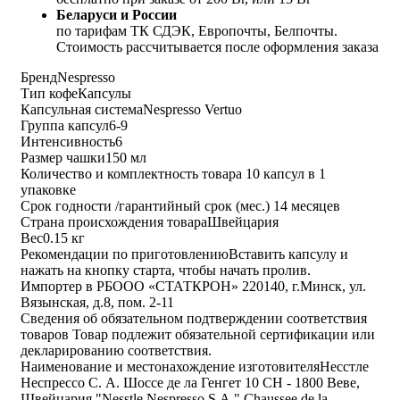
Беларуси и России
по тарифам ТК СДЭК, Европочты, Белпочты.
Стоимость рассчитывается после оформления заказа
Бренд
Nespresso
Тип кофе
Капсулы
Капсульная система
Nespresso Vertuo
Группа капсул
6-9
Интенсивность
6
Размер чашки
150 мл
Количество и комплектность товара
10 капсул в 1
упаковке
Срок годности /гарантийный срок (мес.)
14 месяцев
Страна происхождения товара
Швейцария
Вес
0.15 кг
Рекомендации по приготовлению
Вставить капсулу и
нажать на кнопку старта, чтобы начать пролив.
Импортер в РБ
ООО «СТАТКРОН» 220140, г.Минск, ул.
Вязынская, д.8, пом. 2-11
Сведения об обязательном подтверждении соответствия
товаров
Товар подлежит обязательной сертификации или
декларированию соответствия.
Наименование и местонахождение изготовителя
Несстле
Неспрессо С. А. Шоссе де ла Генгет 10 CH - 1800 Веве,
Швейцария "Nesstle Nespresso S.A." Chaussee de la