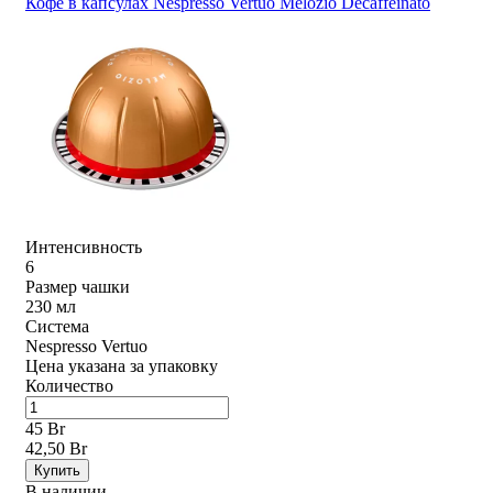
Кофе в капсулах Nespresso Vertuo Melozio Decaffeinato
Интенсивность
6
Размер чашки
230 мл
Система
Nespresso Vertuo
Цена указана за упаковку
Количество
45 Br
42,50 Br
Купить
В наличии