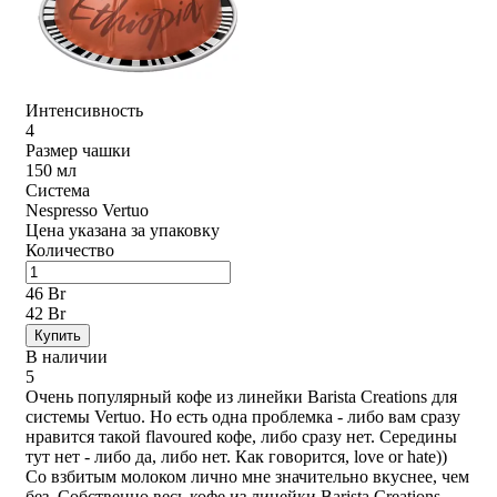
Интенсивность
4
Размер чашки
150 мл
Система
Nespresso Vertuo
Цена указана за упаковку
Количество
46 Br
42 Br
Купить
В наличии
5
Очень популярный кофе из линейки Barista Creations для
системы Vertuo. Но есть одна проблемка - либо вам сразу
нравится такой flavoured кофе, либо сразу нет. Середины
тут нет - либо да, либо нет. Как говорится, love or hate))
Со взбитым молоком лично мне значительно вкуснее, чем
без. Собственно весь кофе из линейки Barista Creations