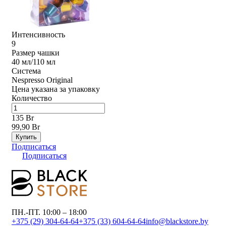
Интенсивность
9
Размер чашки
40 мл/110 мл
Система
Nespresso Original
Цена указана за упаковку
Количество
135 Br
99,90 Br
Купить
Подписаться
Подписаться
ПН.-ПТ. 10:00 – 18:00
+375 (29) 304-64-64
+375 (33) 604-64-64
info@blackstore.by