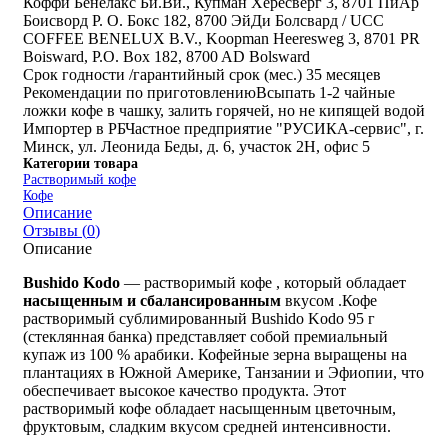
Коффи Бенелакс Би.Ви., Купман Хересверг 3, 8701 ПиАр
Боисворд Р. О. Бокс 182, 8700 ЭйДи Болсвард / UCC
COFFEE BENELUX B.V., Koopman Heeresweg 3, 8701 PR
Boisward, P.O. Box 182, 8700 AD Bolsward
Срок годности /гарантийный срок (мес.)
35 месяцев
Рекомендации по приготовлению
Всыпать 1-2 чайные
ложки кофе в чашку, залить горячей, но не кипящей водой
Импортер в РБ
Частное предприятие "РУСИКА-сервис", г.
Минск, ул. Леонида Беды, д. 6, участок 2Н, офис 5
Категории товара
Растворимый кофе
Кофе
Описание
Отзывы (
0
)
Описание
Bushido Kodo
— растворимый кофе , который обладает
насыщенным
и
сбалансированным
вкусом .Кофе
растворимый сублимированный Bushido Kodo 95 г
(стеклянная банка) представляет собой премиальный
купаж из 100 % арабики. Кофейные зерна выращены на
плантациях в Южной Америке, Танзании и Эфиопии, что
обеспечивает высокое качество продукта. Этот
растворимый кофе обладает насыщенным цветочным,
фруктовым, сладким вкусом средней интенсивности.