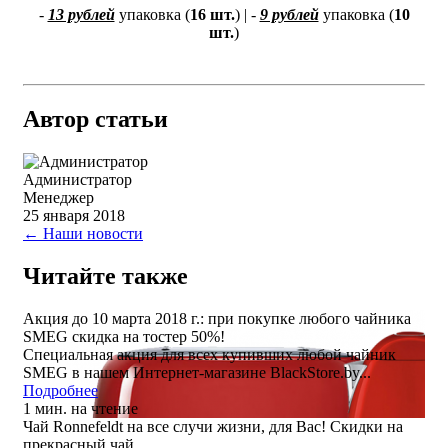
-
13 рублей
упаковка (
16 шт.
) |
-
9 рублей
упаковка (
10
шт.
)
Автор статьи
Администратор
Менеджер
25 января 2018
← Наши новости
Читайте также
Акция до 10 марта 2018 г.: при покупке любого чайника
SMEG скидка на тостер 50%!
Специальная акция для всех купивших любой чайник
SMEG в нашем Интернет-магазине BlackStore.by...
Подробнее
1 мин. на чтение
Чай Ronnefeldt на все случи жизни, для Вас! Скидки на
прекрасный чай...