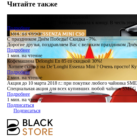
Читайте также
Встречаем Лето с новой кофемашиной!
Добрый день, Друзья!!! Весна подошла к концу. В честь этог
Подробнее
2 мин. на чтение
С праздником Днём Победы! Скидка - 7%.
Дорогие друзья, поздравляем Вас с великим праздником Днём
Подробнее
1 мин. на чтение
Кофемашина Delonghi En 85 со скидкой 30%!
Хотите скидку на De’Longhi Essenza Mini ? Очень просто! Ку
Подробнее
2 мин. на чтение
Акция до 10 марта 2018 г.: при покупке любого чайника SME
Специальная акция для всех купивших любой чайник SMEG в 
Подробнее
1 мин. на чтение
Подписаться
Подписаться