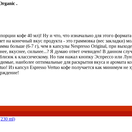
rganic .
 порции кофе 40 мл)! Ну и что, что изначально для этого формата
 на конечный вкус продукта - это граммовка (вес закладки) моло
мма больше (6-7 г), чем в капсулы Nespresso Original, при выход
нее, вкуснее, сильнее...? Я думаю ответ очевиден! В данном случа
е близок к классическому. Но там нажал кнопку Эспрессо или Лун
одимые, наиболее оптимальные для раскрытия вкуса и аромата ко
uo! Из капсул Espresso Vertuo кофе получается как минимум не хуж
ерждение!
(230 ml)