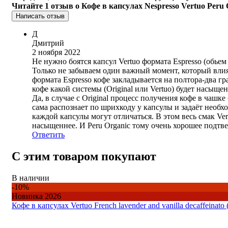
Читайте 1 отзыв о Кофе в капсулах Nespresso Vertuo Peru O
Написать отзыв
Д
Дмитрий
2 ноября 2022
Не нужно боятся капсул Vertuo формата Espresso (обьем
Только не забываем один важный момент, который влияет
формата Espresso кофе закладывается на полтора-два гра
кофе какой системы (Original или Vertuo) будет насыщен
Да, в случае с Original процесс получения кофе в чашк
сама распознает по шрихкоду у капсулы и задаёт необх
каждой капсулы могут отличаться. В этом весь смак Vert
насыщеннее. И Peru Organic тому очень хорошее подтв
Ответить
С этим товаром покупают
В наличии
-10%
Новинка 2026
Кофе в капсулах Vertuo French lavender and vanilla decaffeinato 