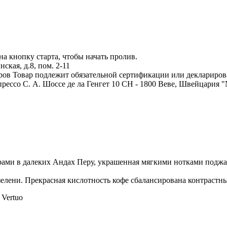
на кнопку старта, чтобы начать пролив.
кая, д.8, пом. 2-11
аров
Товар подлежит обязательной сертификации или деклариров
рессо С. А. Шоссе де ла Генгет 10 CH - 1800 Веве, Швейцария "Nes
рами в далеких Андах Перу, украшенная мягкими нотками поджа
зелени. Прекрасная кислотность кофе сбалансирована контрастн
Vertuo