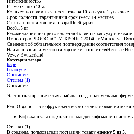
Интенсивность
6
Размер чашки
40 мл
Количество и комплектность товара
10 капсул в 1 упаковке
Срок годности /гарантийный срок (мес.)
14 месяцев
Страна происхождения товара
Швейцария
Вес
0.15 кг
Рекомендации по приготовлению
Вставить капсулу и нажать 
Импортер в РБ
ООО «СТАТКРОН» 220140, г.Минск, ул. Вязынс
Сведения об обязательном подтверждении соответствия тов
Наименование и местонахождение изготовителя
Несстле Несп
Vevey, Switzerland
Категории товара
Кофе
В капсулах
Описание
Отзывы (
1
)
Описание
Элегантная органическая арабика, созданная мелкими ферме
Peru Organic — это фруктовый кофе с отчетливыми нотками 
Кофе-капсулы подходят только для кофемашин системы 
Отзывы (
1
)
В среднем, пользователи поставили товару
оценку 5 из 5
.