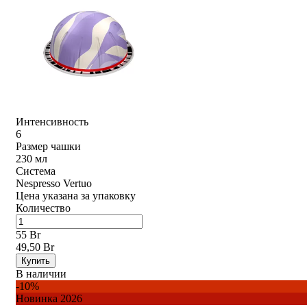
Интенсивность
6
Размер чашки
230 мл
Система
Nespresso Vertuo
Цена указана за упаковку
Количество
55 Br
49,50 Br
Купить
В наличии
-10%
Новинка 2026