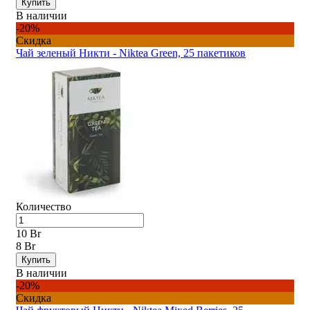
Купить
В наличии
-20%
Скидка
Чай зеленый Никти - Niktea Green, 25 пакетиков
Количество
10 Br
8 Br
Купить
В наличии
-20%
Скидка