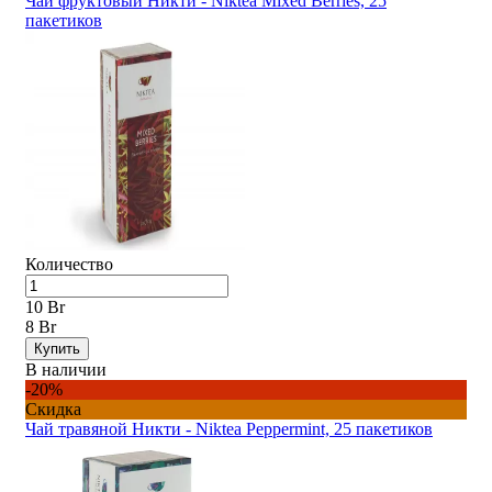
Чай фруктовый Никти - Niktea Mixed Berries, 25
пакетиков
Количество
10 Br
8 Br
Купить
В наличии
-20%
Скидка
Чай травяной Никти - Niktea Peppermint, 25 пакетиков