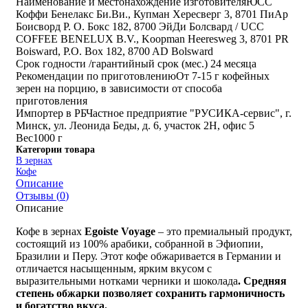
Наименование и местонахождение изготовителя
ЮСС
Коффи Бенелакс Би.Ви., Купман Хересверг 3, 8701 ПиАр
Боисворд Р. О. Бокс 182, 8700 ЭйДи Болсвард / UCC
COFFEE BENELUX B.V., Koopman Heeresweg 3, 8701 PR
Boisward, P.O. Box 182, 8700 AD Bolsward
Срок годности /гарантийный срок (мес.)
24 месяца
Рекомендации по приготовлению
От 7-15 г кофейных
зерен на порцию, в зависимости от способа
приготовления
Импортер в РБ
Частное предприятие "РУСИКА-сервис", г.
Минск, ул. Леонида Беды, д. 6, участок 2Н, офис 5
Вес
1000 г
Категории товара
В зернах
Кофе
Описание
Отзывы (
0
)
Описание
Кофе в зернах
Egoiste Voyage
– это премиальный продукт,
состоящий из 100% арабики, собранной в Эфиопии,
Бразилии и Перу. Этот кофе обжаривается в Германии и
отличается насыщенным, ярким вкусом с
выразительными нотками черники и шоколада
. Средняя
степень обжарки позволяет сохранить гармоничность
и богатство вкуса.