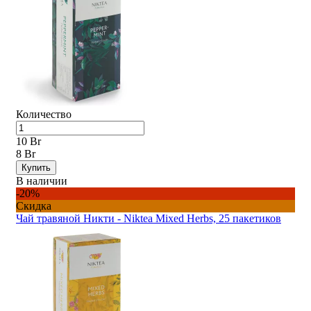
Количество
10 Br
8 Br
Купить
В наличии
-20%
Скидка
Чай травяной Никти - Niktea Mixed Herbs, 25 пакетиков