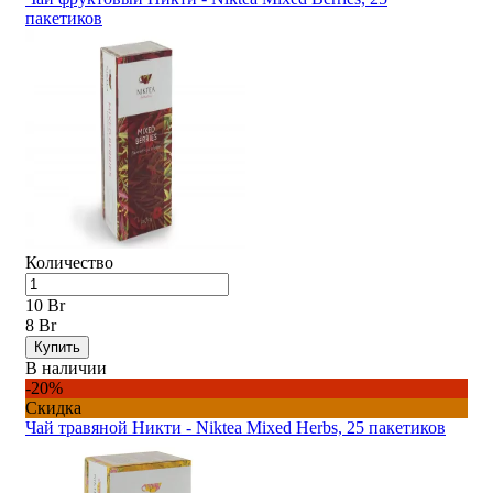
пакетиков
Количество
10 Br
8 Br
Купить
В наличии
-20%
Скидка
Чай травяной Никти - Niktea Mixed Herbs, 25 пакетиков