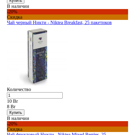
Купить
В наличии
-20%
Скидка
Чай черный Никти - Niktea Breakfast, 25 пакетиков
Количество
10 Br
8 Br
Купить
В наличии
-20%
Скидка
Чай фруктовый Никти - Niktea Mixed Berries, 25