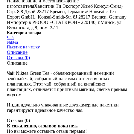
Наименование и местонахождение
изготовителя
Ханситик Ти Экспорт Жэмб Консул-Смид-
Стр. 8 8 Джэй 28217 Бремен, Германия/ Hanseatic Tea
Export GmbH., Konsul-Smidt-Str. 8J 28217 Bremen, Germany
Импортер в РБ
ООО «СТАТКРОН» 220140, г.Минск, ул.
Вязынская, д.8, пом. 2-11
Категории товара
Чай
Niktea
Пакетик на чашку
Описание
Отзывы (
0
)
Описание
Чай Niktea Green Tea - сбалансированный немецкий
зелёный чай, собранный на самых ответственных
плантациях. Этот чай, собранный на китайских
плантациях, отличается приятным мягким, слегка пряным
вкусом.
Индивидуально упакованные двухкамерные пакетики
гарантируют идеальное качество чая.
Отзывы (
0
)
К сожалению, отзывов пока нет..
Но вы можете оставить отзыв первым!