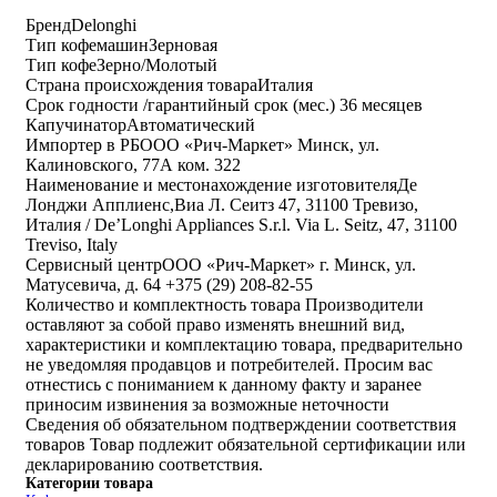
Бренд
Delonghi
Тип кофемашин
Зерновая
Тип кофе
Зерно/Молотый
Страна происхождения товара
Италия
Срок годности /гарантийный срок (мес.)
36 месяцев
Капучинатор
Автоматический
Импортер в РБ
ООО «Рич-Маркет» Минск, ул.
Калиновского, 77А ком. 322
Наименование и местонахождение изготовителя
Де
Лонджи Апплиенс,Виа Л. Сеитз 47, 31100 Тревизо,
Италия / De’Longhi Appliances S.r.l. Via L. Seitz, 47, 31100
Treviso, Italy
Cервисный центр
ООО «Рич-Маркет» г. Минск, ул.
Матусевича, д. 64 +375 (29) 208-82-55
Количество и комплектность товара
Производители
оставляют за собой право изменять внешний вид,
характеристики и комплектацию товара, предварительно
не уведомляя продавцов и потребителей. Просим вас
отнестись с пониманием к данному факту и заранее
приносим извинения за возможные неточности
Сведения об обязательном подтверждении соответствия
товаров
Товар подлежит обязательной сертификации или
декларированию соответствия.
Категории товара