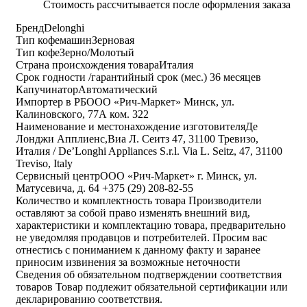
Стоимость рассчитывается после оформления заказа
Бренд
Delonghi
Тип кофемашин
Зерновая
Тип кофе
Зерно/Молотый
Страна происхождения товара
Италия
Срок годности /гарантийный срок (мес.)
36 месяцев
Капучинатор
Автоматический
Импортер в РБ
ООО «Рич-Маркет» Минск, ул.
Калиновского, 77А ком. 322
Наименование и местонахождение изготовителя
Де
Лонджи Апплиенс,Виа Л. Сеитз 47, 31100 Тревизо,
Италия / De’Longhi Appliances S.r.l. Via L. Seitz, 47, 31100
Treviso, Italy
Cервисный центр
ООО «Рич-Маркет» г. Минск, ул.
Матусевича, д. 64 +375 (29) 208-82-55
Количество и комплектность товара
Производители
оставляют за собой право изменять внешний вид,
характеристики и комплектацию товара, предварительно
не уведомляя продавцов и потребителей. Просим вас
отнестись с пониманием к данному факту и заранее
приносим извинения за возможные неточности
Сведения об обязательном подтверждении соответствия
товаров
Товар подлежит обязательной сертификации или
декларированию соответствия.