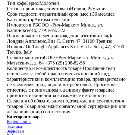
Тип кофе
Зерно/Молотый
Страна происхождения товара
Италия, Румыния
Срок годности /гарантийный срок (мес.)
36 месяцев
Капучинатор
Автоматический
Импортер в РБ
ООО «Рич-Маркет» Минск, ул.
Калиновского, 77А ком. 322
Наименование и местонахождение изготовителя
Де
Лонджи Апплиенс,Виа Л. Сеитз 47, 31100 Тревизо,
Италия / De’Longhi Appliances S.r.l. Via L. Seitz, 47, 31100
Treviso, Italy
Cервисный центр
ООО «Рич-Маркет» г. Минск, ул.
Матусевича, д. 64 +375 (29) 208-82-55
Количество и комплектность товара
Производители
оставляют за собой право изменять внешний вид,
характеристики и комплектацию товара, предварительно
не уведомляя продавцов и потребителей. Просим вас
отнестись с пониманием к данному факту и заранее
приносим извинения за возможные неточности
Сведения об обязательном подтверждении соответствия
товаров
Товар подлежит обязательной сертификации или
декларированию соответствия.
Категории товара
Кофемашины
Техника
Зерновые