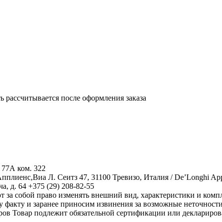
 рассчитывается после оформления заказа
77А ком. 322
лиенс,Виа Л. Сеитз 47, 31100 Тревизо, Италия / De’Longhi Appliance
, д. 64 +375 (29) 208-82-55
 за собой право изменять внешний вид, характеристики и комп
у факту и заранее приносим извинения за возможные неточност
аров
Товар подлежит обязательной сертификации или деклариров