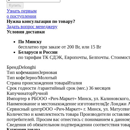
Купить
Узнать первым
о поступлении
Нужна консультация по товару?
Задать вопрос менеджеру
Условия доставки
По Минску
бесплатно при заказе от 200 Br, или 15 Br
Беларуси и России
по тарифам ТК СДЭК, Европочты, Белпочты. Стоимость
Бренд
Delonghi
Тип кофемашин
Зерновая
Тип кофе
Зерно/Молотый
Страна происхождения товара
Италия
Срок годности /гарантийный срок (мес.)
36 месяцев
Капучинатор
Ручной
Импортер в РБ
ООО «Рич-Маркет» Минск, ул. Калиновского, 
Наименование и местонахождение изготовителя
Де Лонджи Апп
Cервисный центр
ООО «Рич-Маркет» г. Минск, ул. Матусевича
Количество и комплектность товара
Производители оставляют
потребителей. Просим вас отнестись с пониманием к данном
Сведения об обязательном подтверждении соответствия тов
Категории товара