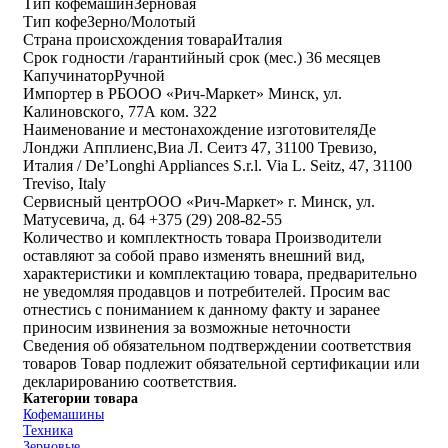
Тип кофемашин
Зерновая
Тип кофе
Зерно/Молотый
Страна происхождения товара
Италия
Срок годности /гарантийный срок (мес.)
36 месяцев
Капучинатор
Ручной
Импортер в РБ
ООО «Рич-Маркет» Минск, ул.
Калиновского, 77А ком. 322
Наименование и местонахождение изготовителя
Де
Лонджи Апплиенс,Виа Л. Сеитз 47, 31100 Тревизо,
Италия / De’Longhi Appliances S.r.l. Via L. Seitz, 47, 31100
Treviso, Italy
Cервисный центр
ООО «Рич-Маркет» г. Минск, ул.
Матусевича, д. 64 +375 (29) 208-82-55
Количество и комплектность товара
Производители
оставляют за собой право изменять внешний вид,
характеристики и комплектацию товара, предварительно
не уведомляя продавцов и потребителей. Просим вас
отнестись с пониманием к данному факту и заранее
приносим извинения за возможные неточности
Сведения об обязательном подтверждении соответствия
товаров
Товар подлежит обязательной сертификации или
декларированию соответствия.
Категории товара
Кофемашины
Техника
Зерновые