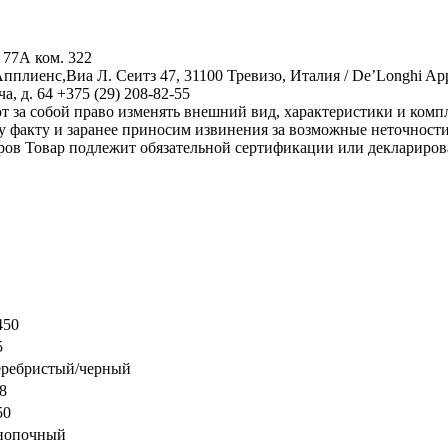
77А ком. 322
лиенс,Виа Л. Сеитз 47, 31100 Тревизо, Италия / De’Longhi Appliance
, д. 64 +375 (29) 208-82-55
 за собой право изменять внешний вид, характеристики и комп
у факту и заранее приносим извинения за возможные неточност
аров
Товар подлежит обязательной сертификации или деклариров
450
5
еребристый/черный
,8
50
нопочный