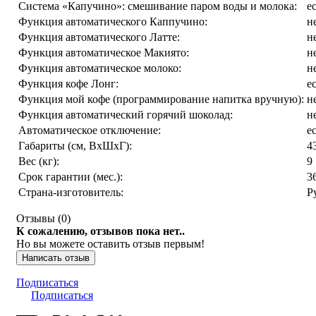
Cистема «Капучино»: смешивание паром воды и молока:
е
Функция автоматического Каппучино:
н
Функция автоматического Латте:
н
Функция автоматическое Макиято:
н
Функция автоматическое молоко:
н
Функция кофе Лонг:
е
Функция мой кофе (программирование напитка вручную):
н
Функция автоматический горячий шоколад:
н
Автоматическое отключение:
е
Габариты (см, ВхШхГ):
4
Вес (кг):
9
Срок гарантии (мес.):
3
Страна-изготовитель:
Р
Отзывы (
0
)
К сожалению, отзывов пока нет..
Но вы можете оставить отзыв первым!
Написать отзыв
Подписаться
Подписаться