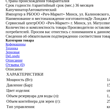
Страна происхождения товара
Италия
Срок годности /гарантийный срок (мес.)
36 месяцев
Капучинатор
Автоматический
Импортер в РБ
ООО «Рич-Маркет» Минск, ул. Калиновского, 
Наименование и местонахождение изготовителя
Де Лонджи Апп
Cервисный центр
ООО «Рич-Маркет» г. Минск, ул. Матусевича
Количество и комплектность товара
Производители оставляют
потребителей. Просим вас отнестись с пониманием к данном
Сведения об обязательном подтверждении соответствия тов
Категории товара
Кофемашины
Техника
Зерновые
DeLonghi
Описание
Отзывы (
0
)
Описание
ХАРАКТЕРИСТИКИ
Мощность (Вт):
1
Давление (Бар):
1
Цвет изделия:
с
Объем резервуара для воды (л):
1
Объем контейнера для зерен (г):
2
Тип управления:
к