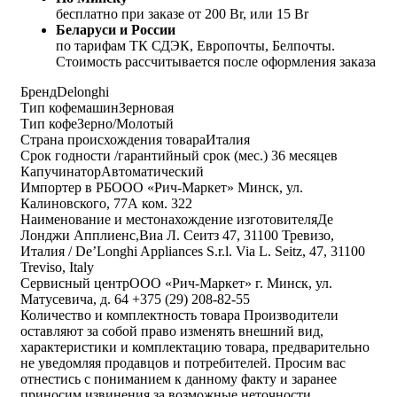
бесплатно при заказе от 200 Br, или 15 Br
Беларуси и России
по тарифам ТК СДЭК, Европочты, Белпочты.
Стоимость рассчитывается после оформления заказа
Бренд
Delonghi
Тип кофемашин
Зерновая
Тип кофе
Зерно/Молотый
Страна происхождения товара
Италия
Срок годности /гарантийный срок (мес.)
36 месяцев
Капучинатор
Автоматический
Импортер в РБ
ООО «Рич-Маркет» Минск, ул.
Калиновского, 77А ком. 322
Наименование и местонахождение изготовителя
Де
Лонджи Апплиенс,Виа Л. Сеитз 47, 31100 Тревизо,
Италия / De’Longhi Appliances S.r.l. Via L. Seitz, 47, 31100
Treviso, Italy
Cервисный центр
ООО «Рич-Маркет» г. Минск, ул.
Матусевича, д. 64 +375 (29) 208-82-55
Количество и комплектность товара
Производители
оставляют за собой право изменять внешний вид,
характеристики и комплектацию товара, предварительно
не уведомляя продавцов и потребителей. Просим вас
отнестись с пониманием к данному факту и заранее
приносим извинения за возможные неточности