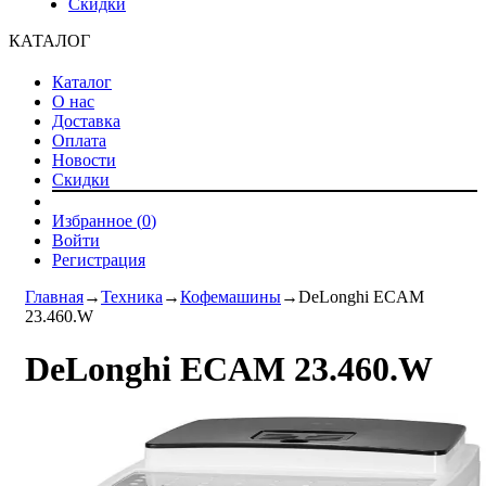
Скидки
КАТАЛОГ
Каталог
О нас
Доставка
Оплата
Новости
Скидки
Избранное (
0
)
Войти
Регистрация
Главная
→
Техника
→
Кофемашины
→
DeLonghi ECAM
23.460.W
DeLonghi ECAM 23.460.W