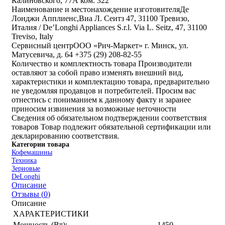
Калиновского, 77А ком. 322
Наименование и местонахождение изготовителя
Де
Лонджи Апплиенс,Виа Л. Сеитз 47, 31100 Тревизо,
Италия / De’Longhi Appliances S.r.l. Via L. Seitz, 47, 31100
Treviso, Italy
Cервисный центр
ООО «Рич-Маркет» г. Минск, ул.
Матусевича, д. 64 +375 (29) 208-82-55
Количество и комплектность товара
Производители
оставляют за собой право изменять внешний вид,
характеристики и комплектацию товара, предварительно
не уведомляя продавцов и потребителей. Просим вас
отнестись с пониманием к данному факту и заранее
приносим извинения за возможные неточности
Сведения об обязательном подтверждении соответствия
товаров
Товар подлежит обязательной сертификации или
декларированию соответствия.
Категории товара
Кофемашины
Техника
Зерновые
DeLonghi
Описание
Отзывы (
0
)
Описание
ХАРАКТЕРИСТИКИ
Мощность (Вт):
1450