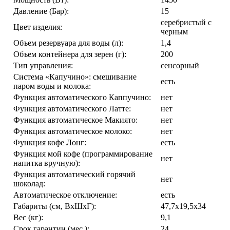
Давление (Бар):
15
серебристый с
Цвет изделия:
черным
Объем резервуара для воды (л):
1,4
Объем контейнера для зерен (г):
200
Тип управления:
сенсорный
Cистема «Капучино»: смешивание
есть
паром воды и молока:
Функция автоматического Каппучино:
нет
Функция автоматического Латте:
нет
Функция автоматическое Макиято:
нет
Функция автоматическое молоко:
нет
Функция кофе Лонг:
есть
Функция мой кофе (программирование
нет
напитка вручную):
Функция автоматический горячий
нет
шоколад:
Автоматическое отключение:
есть
Габариты (см, ВхШхГ):
47,7х19,5х34
Вес (кг):
9,1
Срок гарантии (мес.):
24