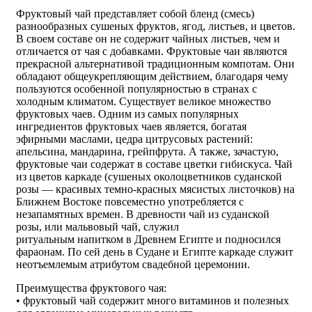
Фруктовый чай представляет собой бленд (смесь)
разнообразных сушеных фруктов, ягод, листьев, и цветов.
В своем составе он не содержит чайных листьев, чем и
отличается от чая с добавками. Фруктовые чаи являются
прекрасной альтернативой традиционным компотам. Они
обладают общеукрепляющим действием, благодаря чему
пользуются особенной популярностью в странах с
холодным климатом. Существует великое множество
фруктовых чаев. Одним из самых популярных
ингредиентов фруктовых чаев является, богатая
эфирными маслами, цедра цитрусовых растений:
апельсина, мандарина, грейпфрута. А также, зачастую,
фруктовые чаи содержат в составе цветки гибискуса. Чай
из цветов каркаде (сушеных околоцветников суданской
розы — красивых темно-красных мясистых листочков) на
Ближнем Востоке повсеместно употребляется с
незапамятных времен. В древности чай из суданской
розы, или мальвовый чай, служил
ритуальным напитком в Древнем Египте и подносился
фараонам. По сей день в Судане и Египте каркаде служит
неотъемлемым атрибутом свадебной церемонии.
Преимущества фруктового чая:
• фруктовый чай содержит много витаминов и полезных