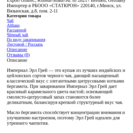
Export GmbH., Konsul-Smidt-Str. 8J 28217 Bremen, Germany
Импортер в РБ
ООО «СТАТКРОН» 220140, г.Минск, ул.
Вязынская, д.8, пом. 2-11
Категории товара
Чай
Althaus
Рассыпной
Чёрный чай
По виду заваривания
Листовой / Россыпь
Описание
Отзывы (
0
)
Описание
Империал Эрл Грей — это купаж из лучших индийских и
цейлонских сортов черного чая, дающий насыщенный
классический вкус с элегантными цитрусовыми нотками
бергамота. При заваривании Империал Эрл Грей дает
красивый карамельного цвета настой; освежающий
смолисто-цитрусовый запах становится более
деликатным, балансируя крепкий структурный вкус чая.
Масло бергамота способствует концентрации внимания и
улучшению настроения, поэтому Эрл Грей идеален для
утреннего чаепития.