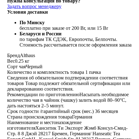
Нужна консультация по товару?
Задать вопрос менеджеру
Условия доставки
По Минску
бесплатно при заказе от 200 Br, или 15 Br
Беларуси и России
по тарифам ТК СДЭК, Европочты, Белпочты.
Стоимость рассчитывается после оформления заказа
Бренд
Althaus
Вес
0.25 кг
Сорт чая
Черный
Количество и комплектность товара
1 пачка
Сведения об обязательном подтверждении соответствия
товаров
Товар подлежит обязательной сертификации или
декларированию соответствия.
Рекомендации по приготовлению
Насыпать необходимое
количество чая в чайник (чашку) залить водой 80–90°C,
дать настояться 2–5 минут.
Срок годности /гарантийный срок (мес.)
36 месяцев
Страна происхождения товара
Германия
Наименование и местонахождение
изготовителя
Ханситик Ти Экспорт Жэмб Консул-Смид-
Стр. 8 8 Джэй 28217 Бремен, Германия/ Hanseatic Tea