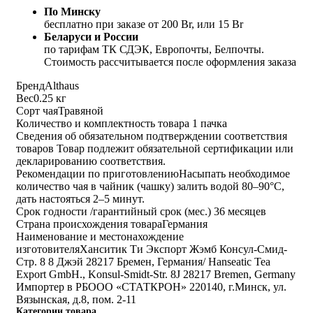
По Минску
бесплатно при заказе от 200 Br, или 15 Br
Беларуси и России
по тарифам ТК СДЭК, Европочты, Белпочты.
Стоимость рассчитывается после оформления заказа
Бренд
Althaus
Вес
0.25 кг
Сорт чая
Травяной
Количество и комплектность товара
1 пачка
Сведения об обязательном подтверждении соответствия
товаров
Товар подлежит обязательной сертификации или
декларированию соответствия.
Рекомендации по приготовлению
Насыпать необходимое
количество чая в чайник (чашку) залить водой 80–90°C,
дать настояться 2–5 минут.
Срок годности /гарантийный срок (мес.)
36 месяцев
Страна происхождения товара
Германия
Наименование и местонахождение
изготовителя
Ханситик Ти Экспорт Жэмб Консул-Смид-
Стр. 8 8 Джэй 28217 Бремен, Германия/ Hanseatic Tea
Export GmbH., Konsul-Smidt-Str. 8J 28217 Bremen, Germany
Импортер в РБ
ООО «СТАТКРОН» 220140, г.Минск, ул.
Вязынская, д.8, пом. 2-11
Категории товара