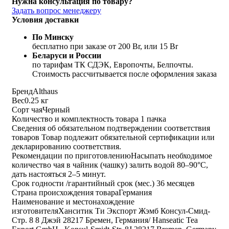
Нужна консультация по товару?
Задать вопрос менеджеру
Условия доставки
По Минску
бесплатно при заказе от 200 Br, или 15 Br
Беларуси и России
по тарифам ТК СДЭК, Европочты, Белпочты.
Стоимость рассчитывается после оформления заказа
Бренд
Althaus
Вес
0.25 кг
Сорт чая
Черный
Количество и комплектность товара
1 пачка
Сведения об обязательном подтверждении соответствия
товаров
Товар подлежит обязательной сертификации или
декларированию соответствия.
Рекомендации по приготовлению
Насыпать необходимое
количество чая в чайник (чашку) залить водой 80–90°C,
дать настояться 2–5 минут.
Срок годности /гарантийный срок (мес.)
36 месяцев
Страна происхождения товара
Германия
Наименование и местонахождение
изготовителя
Ханситик Ти Экспорт Жэмб Консул-Смид-
Стр. 8 8 Джэй 28217 Бремен, Германия/ Hanseatic Tea