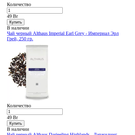
Количество
49 Br
Купить
В наличии
Чай черный Althaus Imperial Earl Grey - Империал Эрл
Грей, 250 гр.
Количество
49 Br
Купить
В наличии
Чай черный Althaus Darjeeling Highlands - Даржилинг