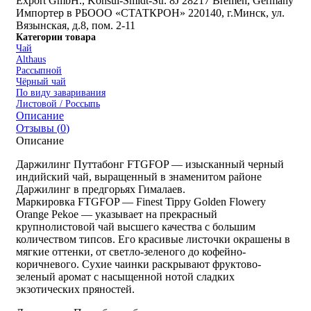
Export GmbH., Konsul-Smidt-Str. 8J 28217 Bremen, Germany
Импортер в РБ
ООО «СТАТКРОН» 220140, г.Минск, ул.
Вязынская, д.8, пом. 2-11
Категории товара
Чай
Althaus
Рассыпной
Чёрный чай
По виду заваривания
Листовой / Россыпь
Описание
Отзывы (
0
)
Описание
Даржилинг Путтабонг FTGFOP — изысканный черный
индийский чай, выращенный в знаменитом районе
Даржилинг в предгорьях Гималаев.
Маркировка FTGFOP — Finest Tippy Golden Flowery
Orange Pekoe — указывает на прекрасный
крупнолистовой чай высшего качества с большим
количеством типсов. Его красивые листочки окрашены в
мягкие оттенки, от светло-зеленого до кофейно-
коричневого. Сухие чаинки раскрывают фруктово-
зеленый аромат с насыщенной нотой сладких
экзотических пряностей.