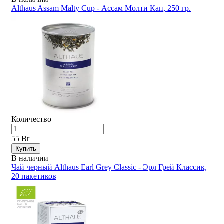
Althaus Assam Malty Cup - Ассам Молти Кап, 250 гр.
Количество
55 Br
Купить
В наличии
Чай черный Althaus Earl Grey Classic - Эрл Грей Классик,
20 пакетиков