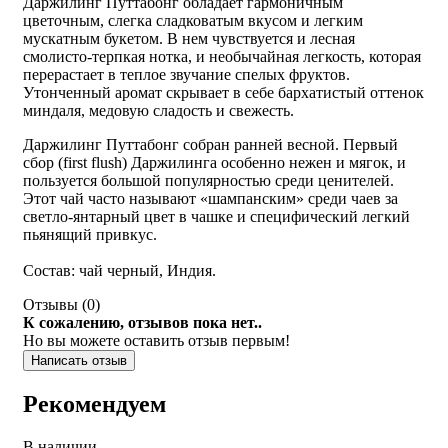
Даржилинг Путтабонг обладает гармоничным
цветочным, слегка сладковатым вкусом и легким
мускатным букетом. В нем чувствуется и лесная
смолисто-терпкая нотка, и необычайная легкость, которая
перерастает в теплое звучание спелых фруктов.
Утонченный аромат скрывает в себе бархатистый оттенок
миндаля, медовую сладость и свежесть.
Даржилинг Путтабонг собран ранней весной. Первый
сбор (first flush) Даржилинга особенно нежен и мягок, и
пользуется большой популярностью среди ценителей.
Этот чай часто называют «шампанским» среди чаев за
светло-янтарный цвет в чашке и специфический легкий
пьянящий привкус.
Состав: чай черный, Индия.
Отзывы (
0
)
К сожалению, отзывов пока нет..
Но вы можете оставить отзыв первым!
Написать отзыв
Рекомендуем
В наличии