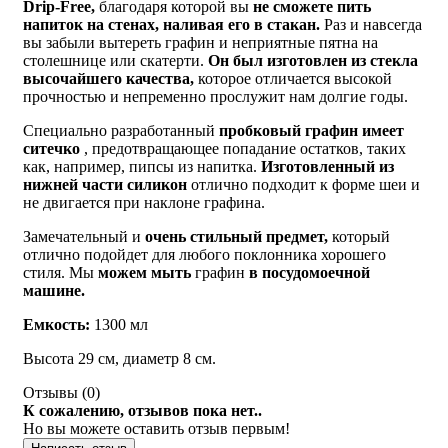
Drip-Free,
благодаря которой вы
не сможете пить
напиток на стенах, наливая его в стакан.
Раз и навсегда
вы забыли вытереть графин и неприятные пятна на
столешнице или скатерти.
Он был изготовлен из стекла
высочайшего качества,
которое отличается высокой
прочностью и непременно прослужит нам долгие годы.
Специально разработанный
пробковый графин имеет
ситечко
, предотвращающее попадание остатков, таких
как, например, пипсы из напитка.
Изготовленный из
нижней части силикон
отлично подходит к форме шеи и
не двигается при наклоне графина.
Замечательный и
очень стильный предмет,
который
отлично подойдет для любого поклонника хорошего
стиля. Мы
можем мыть
графин
в посудомоечной
машине.
Емкость:
1300 мл
Высота 29 см, диаметр 8 см.
Отзывы (
0
)
К сожалению, отзывов пока нет..
Но вы можете оставить отзыв первым!