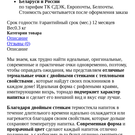
Беларуси и России
по тарифам ТК СДЭК, Европочты, Белпочты.
Стоимость рассчитывается после оформления заказа
Срок годности /гарантийный срок (мес.)
12 месяцев
Вес
0.3 кг
Категории товара
Описание
Отзывы (
0
)
Описание
Мы знаем, как трудно найти идеальные, оригинальные,
современные и практичные очки одновременно, поэтому,
чтобы оправдать ожидания, мы представляем
отличные
термальные очки с двойными стенками
с тепловыми
свойствами
, которые найдут своих поклонников в
каждом доме! Идеальная форма с рифлеными краями,
имитирующими вихрь, торнадо
подчеркнет характер
напитка
и сделает его внешний вид и вкус еще лучше.
Благодаря двойным стенкам
термостекла напиток в
течение длительного времени идеально охлаждается или
нагревается благодаря своим свойствам, которые дольше
сохраняют температуру напитка.
Современная форма
и
прозрачный цвет
сделают каждый напиток отлично
поданным, а с кубиками льда будут отлично смотреться.