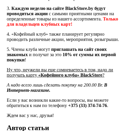
3.
Каждую неделю на сайте BlackStore.by будут
проводиться акции
с самыми приятными ценами на
определенные товары из нашего ассортимента.
Только
для владельцев клубных карт!
4.
«
Кофейный клуб
»
также планирует регулярно
проводить различные акции, мероприятия, розыгрыши.
5. Члены клуба могут
приглашать на сайт своих
знакомых
и получат за это
10% от суммы их первой
покупки
!
Ну что, неужели вы еще сомневаетесь в том, надо ли
получать карту
«
Кофейного клуба
»
BlackStore
?
А надо всего лишь сделать покупку на 200.00 Br.
В
Интернет-магазине.
Если у вас возникли какие-то вопросы, вы можете
обратиться к нам по телефону
+375 (33) 374-74-76
.
Ждем вас у нас, друзья!
Автор статьи