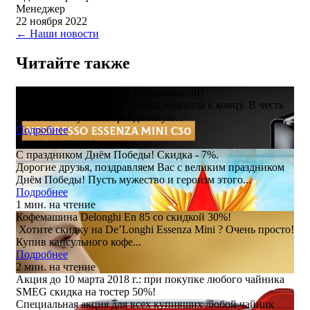
Менеджер
22 ноября 2022
← Наши новости
Читайте также
Встречаем Лето с новой кофемашиной!
Добрый день, Друзья!!! Весна подошла к концу. В честь
этого мы запускаем грандиозную...
Подробнее
2 мин. на чтение
С праздником Днём Победы! Скидка - 7%.
Дорогие друзья, поздравляем Вас с великим праздником
Днём Победы! Пусть мужество и героизм этого...
Подробнее
1 мин. на чтение
Кофемашина Delonghi En 85 со скидкой 30%!
Хотите скидку на De’Longhi Essenza Mini ? Очень просто!
Купив капсульного кофе...
Подробнее
2 мин. на чтение
Акция до 10 марта 2018 г.: при покупке любого чайника
SMEG скидка на тостер 50%!
Специальная акция для всех купивших любой чайник