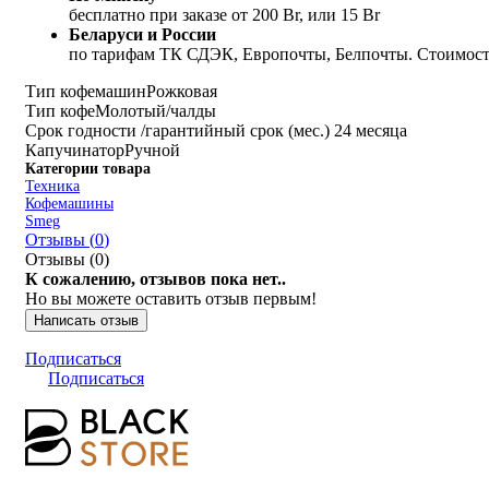
бесплатно при заказе от 200 Br, или 15 Br
Беларуси и России
по тарифам ТК СДЭК, Европочты, Белпочты. Стоимость
Тип кофемашин
Рожковая
Тип кофе
Молотый/чалды
Срок годности /гарантийный срок (мес.)
24 месяца
Капучинатор
Ручной
Категории товара
Техника
Кофемашины
Smeg
Отзывы (
0
)
Отзывы (
0
)
К сожалению, отзывов пока нет..
Но вы можете оставить отзыв первым!
Написать отзыв
Подписаться
Подписаться