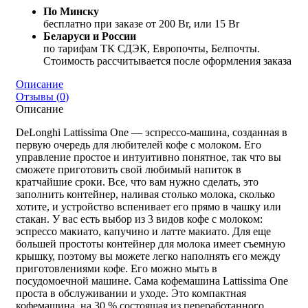
По Минску
бесплатно при заказе от 200 Br, или 15 Br
Беларуси и России
по тарифам ТК СДЭК, Европочты, Белпочты.
Стоимость рассчитывается после оформления заказа
Описание
Отзывы (
0
)
Описание
DeLonghi Lattissima One — эспрессо-машина, созданная в
первую очередь для любителей кофе с молоком. Его
управление простое и интуитивно понятное, так что вы
сможете приготовить свой любимый напиток в
кратчайшие сроки. Все, что вам нужно сделать, это
заполнить контейнер, наливая столько молока, сколько
хотите, и устройство вспенивает его прямо в чашку или
стакан. У вас есть выбор из 3 видов кофе с молоком:
эспрессо макиато, капучино и латте макиато. Для еще
большей простоты контейнер для молока имеет съемную
крышку, поэтому вы можете легко наполнять его между
приготовлениями кофе. Его можно мыть в
посудомоечной машине. Сама кофемашина Lattissima One
проста в обслуживании и уходе. Это компактная
кофемашина, на 30 % состоящая из переработанного