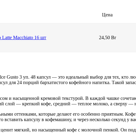
Цена
 Latte Macchiato 16 шт
24,50 Br
olce Gusto 3 уп. 48 капсул — это идеальный выбор для тех, кто 
апсул для 24 порций бархатистого кофейного напитка. Такой зап
вкусом и насыщенной кремовой текстурой. В каждой чашке сочет
ий слой — крепкий кофе, средний — теплое молоко, а сверху — 
ными оттенками, которые делают его особенно приятным. Кофе в
 вставить капсулу в кофемашину, и через несколько секунд у вас
то ценит мягкий, но насыщенный кофе с молочной пенкой. Он под