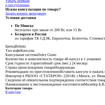
Узнать первым
о поступлении
Нужна консультация по товару?
Задать вопрос менеджеру
Условия доставки
По Минску
бесплатно при заказе от 200 Br, или 15 Br
Беларуси и России
по тарифам ТК СДЭК, Европочты, Белпочты. Стоимость
Бренд
Belmio
Тип кофе
Капсулы
Капсульная система
Dolce Gusto
Количество и комплектность товара
48 капсул в 1 упаковке
Срок годности /гарантийный срок (мес.)
24 месяца
Страна происхождения товара
Нидерланды
Рекомендации по приготовлению
Вставить капсулу и нажать 
Импортер в РБ
ООО «СТАТКРОН» 220140, г.Минск, ул. Вязынс
Сведения об обязательном подтверждении соответствия тов
Наименование и местонахождение изготовителя
Малабер Б.В.
Категории товара
В капсулах