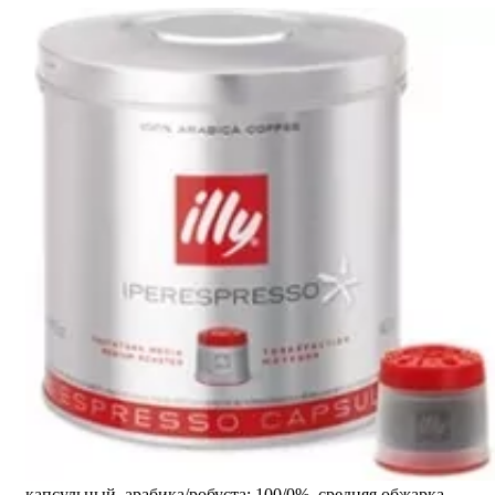
капсульный, арабика/робуста: 100/0%, средняя обжарка