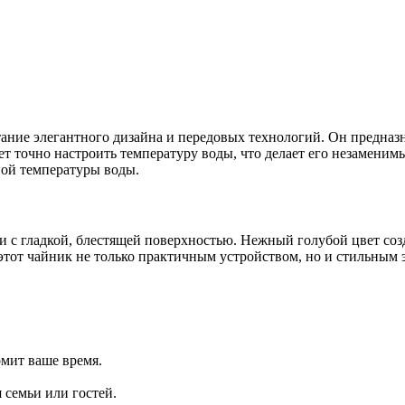
ние элегантного дизайна и передовых технологий. Он предназнач
т точно настроить температуру воды, что делает его незаменим
ной температуры воды.
 с гладкой, блестящей поверхностью. Нежный голубой цвет соз
 этот чайник не только практичным устройством, но и стильным
омит ваше время.
 семьи или гостей.