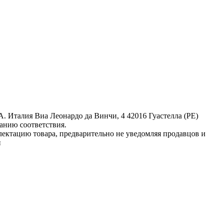
П. А. Италия Виа Леонардо да Винчи, 4 42016 Гуастелла (РЕ)
анию соответствия.
лектацию товара, предварительно не уведомляя продавцов и
и