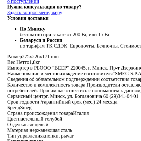
о поступлении
Нужна консультация по товару?
Задать вопрос менеджеру
Условия доставки
По Минску
бесплатно при заказе от 200 Br, или 15 Br
Беларуси и России
по тарифам ТК СДЭК, Европочты, Белпочты. Стоимость
Размер
275x226x171 mm
Вес Нетто
1,8кг
Импортер в РБ
ООО “ВЕЕР” 220045, г. Минск, Пр-т Дзержинск
Наименование и местонахождение изготовителя
"SMEG S.P.A.
Сведения об обязательном подтверждении соответствия тов
Количество и комплектность товара
Производители оставляют
потребителей. Просим вас отнестись с пониманием к данном
Cервисный центр
г. Минск, ул. Богдановича 60 (29)341-04-01
Срок годности /гарантийный срок (мес.)
24 месяца
Бренд
Smeg
Страна происхождения товара
Италия
Цвет
пастельный голубой
Отделка
глянцевый
Материал
нержавеющая сталь
Тип управления
кнопки, рычаг