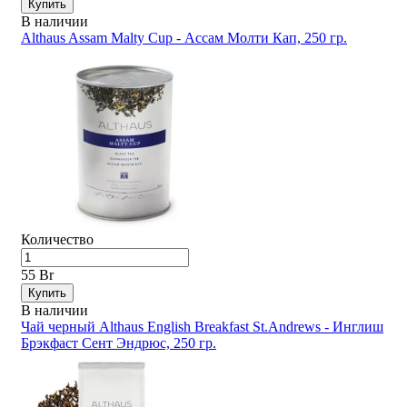
Купить
В наличии
Althaus Assam Malty Cup - Ассам Молти Кап, 250 гр.
Количество
55 Br
Купить
В наличии
Чай черный Althaus English Breakfast St.Andrews - Инглиш
Брэкфаст Сент Эндрюс, 250 гр.